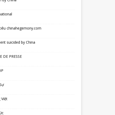
national
tiêu chinahegemony.com
ent suicided by China
E DE PRESSE
OP
 Sự
 Việt
ức