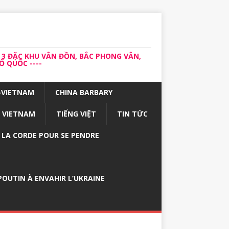
 3 ĐẶC KHU VÂN ĐỒN, BẮC PHONG VÂN,
 QUỐC ----
-VIETNAM
CHINA BARBARY
VIETNAM
TIẾNG VIỆT
TIN TỨC
E LA CORDE POUR SE PENDRE
OUTIN À ENVAHIR L’UKRAINE