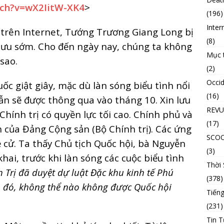
tch?v=wX2IitW-XK4
>
(196)
Inter
 trên Internet, Tướng Trương Giang Long bị
(8)
hưu sớm. Cho đến ngày nay, chúng ta không
Mục 
sao.
(2)
Occid
c giật giây, mặc dù làn sóng biểu tình nổi
(16)
 vẫn sẽ được thông qua vào tháng 10. Xin lưu
REVU
Chính trị có quyền lực tối cao. Chính phủ và
(17)
 của Đảng Cộng sản (Bộ Chính trị). Các ứng
SCO
ề cử. Ta thấy Chủ tịch Quốc hội, bà Nguyễn
(3)
ai, trước khi làn sóng các cuộc biểu tình
Thời
h Trị đã duyệt dự luật Đặc khu kinh tế Phú
(378)
 đó, không thể nào không được Quốc hội
Tiếng
(231)
Tin T