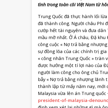
tình trong toàn cõi Việt Nam từ hô
Trung Quốc đã thực hành lối lừa
đã thành công. Người châu Phi 
cướp hết tài nguyên và đưa dân
mầu mỡ nhất. Ở Á châu, Đặ khu K
công cuộc « Nợ trả bằng nhượng l
sự đồng lõa của các chính trị gi
« công nhân Trung Quốc » tràn 
được hưởng một tí lợi nào của Đ
người làm công cho ông chủ Trun
bẫy « Nợ trả bằng nhượng lãnh t
thành lập từ mấy năm nay, mới 
Malaysia vừa lên án Trung quốc 
president-of-malaysia-denounc
định xem xét lại những gì mà ôn