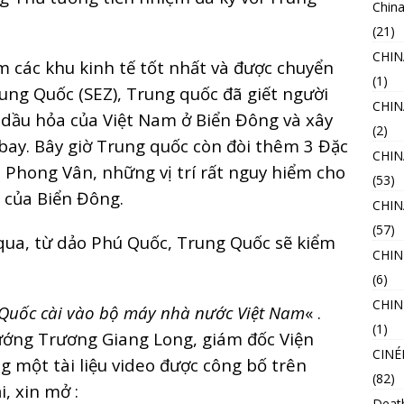
China
(21)
CHI
 các khu kinh tế tốt nhất và được chuyển
(1)
ung Quốc (SEZ), Trung quốc đã giết người
CHIN
 dầu hỏa của Việt Nam ở Biển Đông và xây
(2)
 bay. Bây giờ Trung quốc còn đòi thêm 3 Đặc
CHIN
 Phong Vân, những vị trí rất nguy hiểm cho
(53)
 của Biển Đông.
CHI
(57)
qua, từ dảo Phú Quốc, Trung Quốc sẽ kiểm
CHIN
(6)
CHIN
Quốc cài vào bộ máy nhà nước Việt Nam
« .
(1)
 Tướng Trương Giang Long, giám đốc Viện
CINÉ
g một tài liệu video được công bố trên
(82)
, xin mở :
Deat