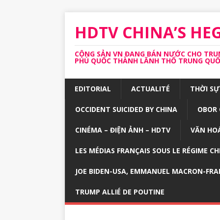
HDTV CHINA’S H
CỘNG SẢN VN ĐANG BÁN NƯỚC CHO TRUNG
PHÚ QUỐC THÀNH LĂNH THỔ TRUNG QUỐC 
EDITORIAL
ACTUALITÉ
THỜI SỰ
OCCIDENT SUICIDED BY CHINA
OBOR 
CINÉMA – ĐIỆN ẢNH – HDTV
VĂN HOÁ
LES MÉDIAS FRANÇAIS SOUS LE RÉGIME CH
JOE BIDEN-USA, EMMANUEL MACRON-FRA
TRUMP ALLIÉ DE POUTINE