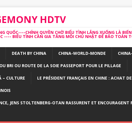
EGEMONY HDTV
 QUỐC----CHÍNH QUYỀN CHỜ BIỂU TÌNH LẮNG XUỐNG LÀ BIẾN
---- BIỂU TÌNH CẦN GIA TĂNG MỖI CHỦ NHẬT ĐỂ BẢO TOÀN TỔ
DEATH BY CHINA
CHINA-WORLD-MONDE
CHINA
OU BRI OU ROUTE DE LA SOIE PASSEPORT POUR LE PILLAGE
 – CULTURE
LE PRÉSIDENT FRANÇAIS EN CHINE : ACHAT D
INOIS
NCE, JENS STOLTENBERG-OTAN RASSURENT ET ENCOURAGENT P