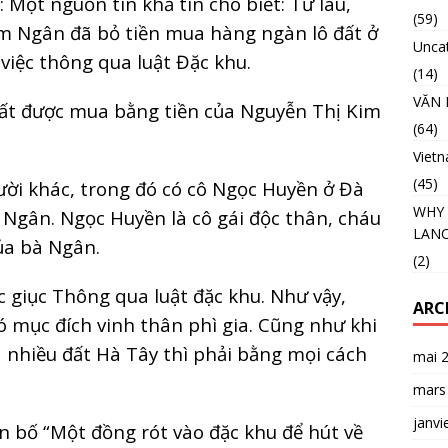
 Một nguồn tin khả tín cho biết: Từ lâu,
(59)
im Ngân đã bỏ tiền mua hàng ngàn lô đất ở
Unca
 việc thông qua luật Đặc khu.
(14)
VĂN 
đất được mua bằng tiền của Nguyễn Thị Kim
(64)
Viet
(45)
ời khác, trong đó có cô Ngọc Huyền ở Đà
WHY 
 Ngân. Ngọc Huyền là cô gái độc thân, cháu
LANC
ủa bà Ngân.
(2)
c giục Thông qua luật đặc khu. Như vậy,
ARC
 mục đích vinh thân phì gia. Cũng như khi
nhiều đất Hà Tây thì phải bằng mọi cách
mai 
mars
janvi
 bố “Một đồng rót vào đặc khu để hút về