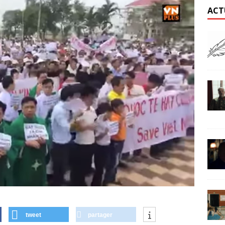
ACT
tweet
partager