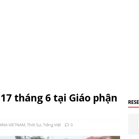
 17 tháng 6 tại Giáo phận
RES
HINA-VIETNAM
,
Thời Sự
,
Tiếng Việt
0