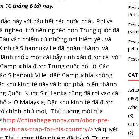
m 10 tháng 6 tới nay.
Festi
Prose
 đảo này với hầu hết các nước châu Phi và
Festi
đã nghèo, trở nên nghèo hơn Trung quốc đã
(Sent
 Tầu vàp chiếm cứ những nơi hiểm yếu và
Festi
inh tế Sihanoukville đã hoàn thành. Và
petit
ãnh thổ » một cái bẫy tinh xảo được cài với
Festi
a Campuchia được Trung quốc hối lộ. Các
vào Sihanouk Ville, dân Campuchia không
CAT
ặc khu kinh tế này và buộc phải biến thành
Actua
g Quốc. Nước Siri Lanka cũng đã rơi vào cái
(462)
hổ ». Ở Malaysia, Đặc khu kinh tế đã được
Afriq
có chính phủ mới,
Thủ tướng mới của
(3)
<
http://chinahegemony.com/obor-pre-
CHIN
es-chinas-trap-for-his-country/>
và quyết
(2)
g Thủ tướng tiền nhiệm đã ký với Trung