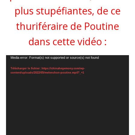
plus stupéfiantes, de ce
thuriféraire de Poutine
dans cette vidéo :
Lecteur
Media error: Format(s) not supported or source(s) not found
vidéo
Télécharger le fichier: https://chinahegemony.com/wp-
content/uploads/2022/05/melenchon-poutine.mp4?_=1