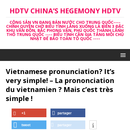
HDTV CHINA’S HEGEMONY HDTV
CỘNG SẢN VN ĐANG BÁN NƯỚC CHO TRUNG QUỐC----
CHÍNH QUYỀN CHỜ BIỂU TÌNH LẮNG XUỐNG LÀ BIẾN 3 ĐẶC
KHU VÂN ĐỒN, BẮC PHONG VÂN, PHÚ QUỐC THÀNH LĂNH
THỔ TRUNG QUỐC ---- BIỂU TÌNH CẦN GIA TĂNG MỖI CHỦ
NHẬT ĐỂ BẢO TOÀN TỔ QUỐC ----
Vietnamese pronunciation? It’s
very simple! – La prononciation
du vietnamien ? Mais c’est très
simple !
+1
partager
tweet
partager