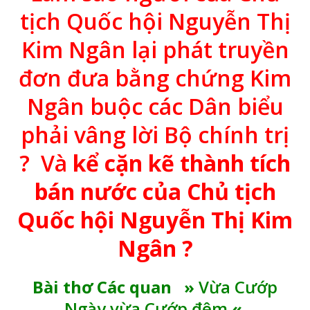
tịch Quốc hội Nguyễn Thị
Kim Ngân lại phát truyền
đơn đưa bằng chứng Kim
Ngân buộc các Dân biểu
phải vâng lời Bộ chính trị
? Và
kể cặn kẽ thành tích
bán nước của Chủ tịch
Quốc hội Nguyễn Thị Kim
Ngân ?
Bài thơ Các quan »
Vừa Cướp
Ngày vừa Cướp đêm
«