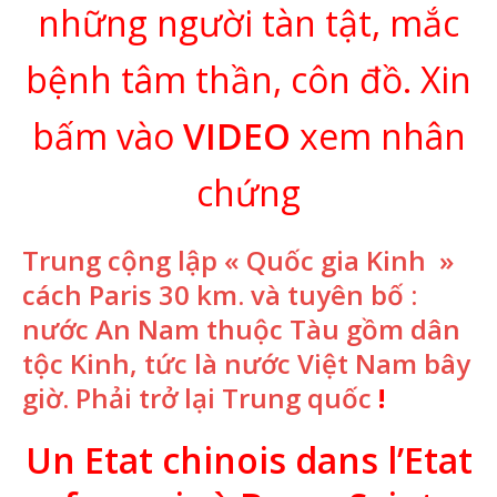
những người tàn tật, mắc
bệnh tâm thần, côn đồ. Xin
bấm vào
VIDEO
xem nhân
chứng
Trung cộng lập « Quốc gia Kinh »
cách Paris 30 km. và tuyên bố :
nước An Nam thuộc Tàu gồm dân
tộc Kinh, tức là nước Việt Nam bây
giờ. Phải trở lại Trung quốc
!
Un Etat chinois dans l’Etat