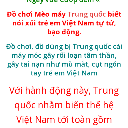
Đồ chơi Mèo máy
Trung quốc
biết
nói xúi trẻ em Việt Nam tự tử,
bạo động.
Đồ chơi, đồ dùng bị Trung quốc cài
máy móc gây rối loạn tâm thần,
gây tai nạn như mù mắt, cụt ngón
tay trẻ em Việt Nam
Với hành động này, Trung
quốc nhằm biến thế hệ
Việt Nam tới toàn gồm