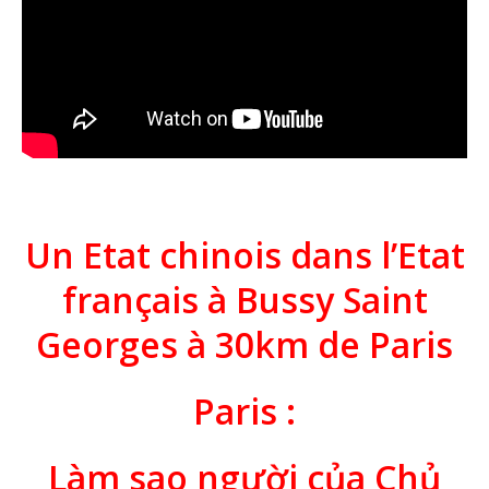
Un Etat chinois dans l’Etat
français à Bussy Saint
Georges à 30km de Paris
Paris :
Làm sao người của Chủ