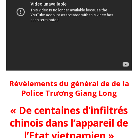
Révèlements du général de de la
Police Trương Giang Long
« De centaines d’infiltrés
chinois dans l’appareil de
l’Etat vietnamien »