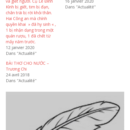
và giết người. Cụ Lê Đình
16 janvier 2020
Kình bị giết, tim bị đạn,
Dans "Actualité"
chân trái bị rời khỏi thân.
Hai Công an mà chính
quyền khai » đã hy sinh « ,
1 bị nhận dạng trong một
quán rượu, 1 đã chết từ
mấy năm trước.
12 janvier 2020
Dans "Actualité"
BÀI THƠ CHO NƯỚC –
Trương Chi
24 avril 2018
Dans "Actualité"