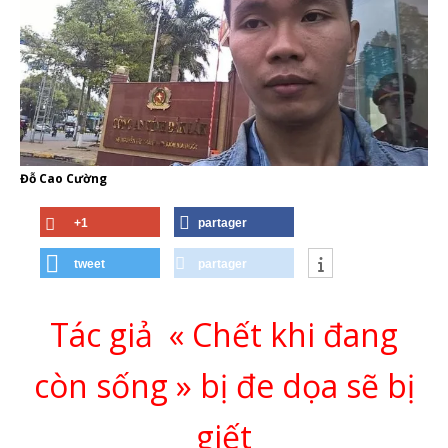
Đỗ Cao Cường
+1
partager
tweet
partager
Tác giả « Chết khi đang
còn sống » bị đe dọa sẽ bị
giết