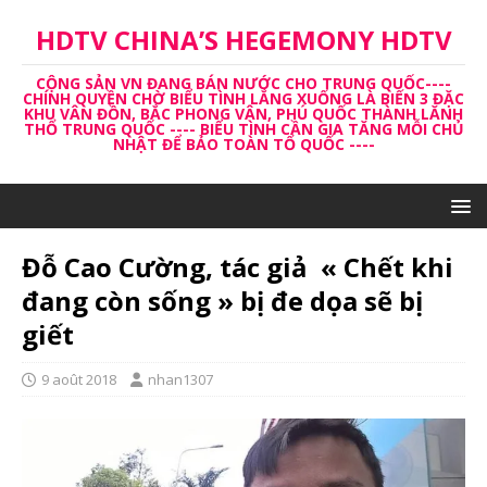
HDTV CHINA’S HEGEMONY HDTV
CỘNG SẢN VN ĐANG BÁN NƯỚC CHO TRUNG QUỐC----
CHÍNH QUYỀN CHỜ BIỂU TÌNH LẮNG XUỐNG LÀ BIẾN 3 ĐẶC
KHU VÂN ĐỒN, BẮC PHONG VÂN, PHÚ QUỐC THÀNH LĂNH
THỔ TRUNG QUỐC ---- BIỂU TÌNH CẦN GIA TĂNG MỖI CHỦ
NHẬT ĐỂ BẢO TOÀN TỔ QUỐC ----
Đỗ Cao Cường, tác giả « Chết khi
đang còn sống » bị đe dọa sẽ bị
giết
9 août 2018
nhan1307