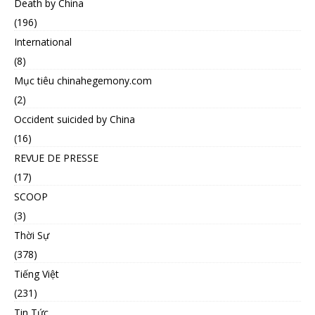
Death by China
(196)
International
(8)
Mục tiêu chinahegemony.com
(2)
Occident suicided by China
(16)
REVUE DE PRESSE
(17)
SCOOP
(3)
Thời Sự
(378)
Tiếng Việt
(231)
Tin Tức