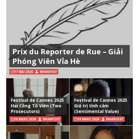
Prix du Reporter de Rue – Giải
Phóng Viên Vỉa Hè
17 MAI 2026
NHAN1307
Festival de Cannes 2025
Festival de Cannes 2025
Hai Công Tố Viên (Two
Giá trị tình cảm
Prosecutors)
(Sentimental Value)
19 MARS 2026
NHAN1307
19 MARS 2026
NHAN1307