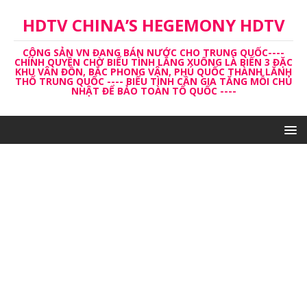
HDTV CHINA’S HEGEMONY HDTV
CỘNG SẢN VN ĐANG BÁN NƯỚC CHO TRUNG QUỐC----
CHÍNH QUYỀN CHỜ BIỂU TÌNH LẮNG XUỐNG LÀ BIẾN 3 ĐẶC
KHU VÂN ĐỒN, BẮC PHONG VÂN, PHÚ QUỐC THÀNH LĂNH
THỔ TRUNG QUỐC ---- BIỂU TÌNH CẦN GIA TĂNG MỖI CHỦ
NHẬT ĐỂ BẢO TOÀN TỔ QUỐC ----