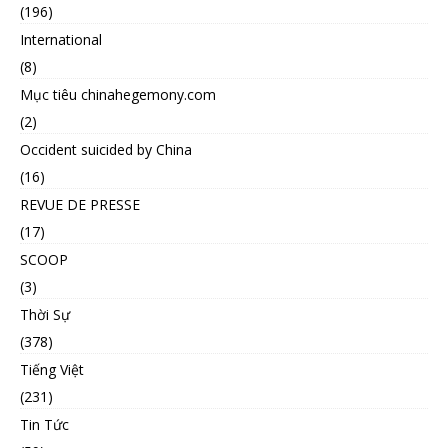
(196)
International
(8)
Mục tiêu chinahegemony.com
(2)
Occident suicided by China
(16)
REVUE DE PRESSE
(17)
SCOOP
(3)
Thời Sự
(378)
Tiếng Việt
(231)
Tin Tức