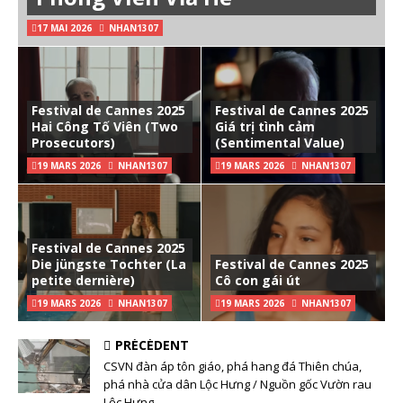
17 MAI 2026
NHAN1307
Festival de Cannes 2025
Festival de Cannes 2025
Hai Công Tố Viên (Two
Giá trị tình cảm
Prosecutors)
(Sentimental Value)
19 MARS 2026
NHAN1307
19 MARS 2026
NHAN1307
Festival de Cannes 2025
Die jüngste Tochter (La
Festival de Cannes 2025
petite dernière)
Cô con gái út
19 MARS 2026
NHAN1307
19 MARS 2026
NHAN1307
PRÉCÉDENT
CSVN đàn áp tôn giáo, phá hang đá Thiên chúa,
phá nhà cửa dân Lộc Hưng / Nguồn gốc Vườn rau
Lộc Hưng