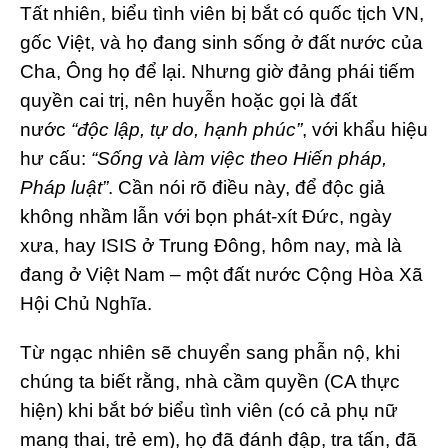
Tất nhiên, biểu tình viên bị bắt có quốc tịch VN,
gốc Việt, và họ đang sinh sống ở đất nước của
Cha, Ông họ để lại. Nhưng giờ đảng phái tiếm
quyền cai trị, nên huyễn hoặc gọi là đất
nước
“độc lập, tự do, hạnh phúc”
, với khẩu hiệu
hư cấu:
“Sống và làm việc theo Hiến pháp,
Pháp luật”
. Cần nói rõ điều này, để độc giả
không nhầm lẫn với bọn phát-xít Đức, ngày
xưa, hay ISIS ở Trung Đông, hôm nay, mà là
đang ở Việt Nam – một đất nước Cộng Hòa Xã
Hội Chủ Nghĩa.
Từ ngạc nhiên sẽ chuyển sang phẫn nộ, khi
chúng ta biết rằng, nhà cầm quyền (CA thực
hiện) khi bắt bớ biểu tình viên (có cả phụ nữ
mang thai, trẻ em), họ đã đánh đập, tra tấn, đã