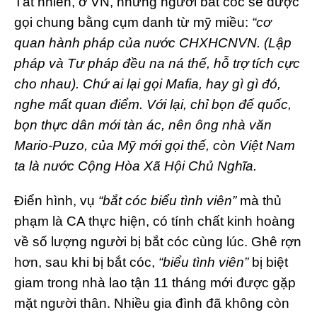
Tất nhiên, ở VN, những người bắt cóc sẽ được
gọi chung bằng cụm danh từ mỹ miều:
“cơ
quan hành pháp của nước CHXHCNVN. (Lập
pháp và Tư pháp đều na ná thế, hỗ trợ tích cực
cho nhau). Chứ ai lại gọi Mafia, hay gì gì đó,
nghe mất quan điểm. Với lại, chỉ bọn đế quốc,
bọn thực dân mới tàn ác, nên ông nhà văn
Mario-Puzo, của Mỹ mới gọi thế, còn Việt Nam
ta là nước Cộng Hòa Xã Hội Chủ Nghĩa.
Điển hình, vụ
“bắt cóc biểu tình viên”
mà thủ
phạm là CA thực hiện, có tính chất kinh hoàng
về số lượng người bị bắt cóc cùng lúc. Ghê rợn
hơn, sau khi bị bắt cóc,
“biểu tình viên”
bị biệt
giam trong nhà lao tận 11 tháng mới được gặp
mặt người thân. Nhiều gia đình đã không còn