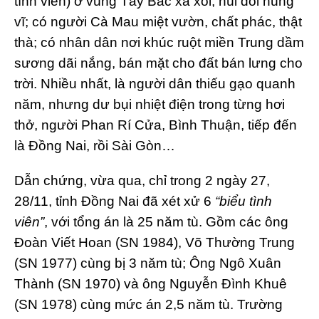
tình viên) ở vùng Tây Bắc xa xôi, núi đồi hùng
vĩ; có người Cà Mau miệt vườn, chất phác, thật
thà; có nhân dân nơi khúc ruột miền Trung dầm
sương dãi nắng, bán mặt cho đất bán lưng cho
trời. Nhiều nhất, là người dân thiếu gạo quanh
năm, nhưng dư bụi nhiệt điện trong từng hơi
thở, người Phan Rí Cửa, Bình Thuận, tiếp đến
là Đồng Nai, rồi Sài Gòn…
Dẫn chứng, vừa qua, chỉ trong 2 ngày 27,
28/11, tỉnh Đồng Nai đã xét xử 6
“biểu tình
viên”
, với tổng án là 25 năm tù. Gồm các ông
Đoàn Viết Hoan (SN 1984), Võ Thường Trung
(SN 1977) cùng bị 3 năm tù; Ông Ngô Xuân
Thành (SN 1970) và ông Nguyễn Đình Khuê
(SN 1978) cùng mức án 2,5 năm tù. Trường