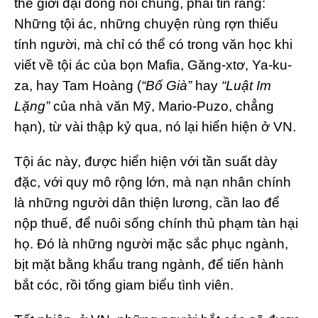
thế giới đại đồng nói chung, phải tin rằng:
Những tội ác, những chuyện rùng rợn thiếu
tính người, mà chỉ có thể có trong văn học khi
viết về tội ác của bọn Mafia, Găng-xtơ, Ya-ku-
za, hay Tam Hoàng (
“Bố Già”
hay
“Luật Im
Lặng”
của nhà văn Mỹ, Mario-Puzo, chẳng
hạn), từ vài thập kỷ qua, nó lại hiển hiện ở VN.
Tội ác này, được hiển hiện với tần suất dày
đặc, với quy mô rộng lớn, mà nạn nhân chính
là những người dân thiện lương, cần lao để
nộp thuế, để nuôi sống chính thủ phạm tàn hại
họ. Đó là những người mặc sắc phục ngành,
bịt mặt bằng khẩu trang ngành, để tiến hành
bắt cóc, rồi tống giam biểu tình viên.