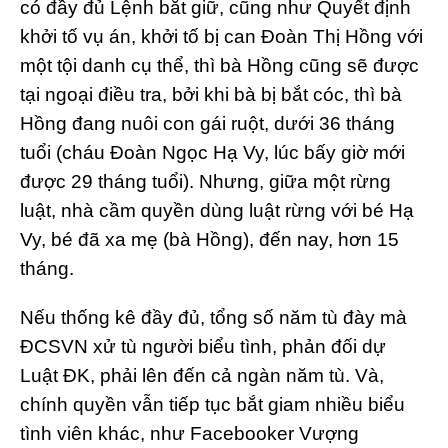
có đầy đủ Lệnh bắt giữ, cũng như Quyết định
khởi tố vụ án, khởi tố bị can Đoàn Thị Hồng với
một tội danh cụ thể, thì bà Hồng cũng sẽ được
tại ngoại điều tra, bởi khi bà bị bắt cóc, thì bà
Hồng đang nuôi con gái ruột, dưới 36 tháng
tuổi (cháu Đoàn Ngọc Hạ Vy, lúc bấy giờ mới
được 29 tháng tuổi). Nhưng, giữa một rừng
luật, nhà cầm quyền dùng luật rừng với bé Hạ
Vy, bé đã xa mẹ (bà Hồng), đến nay, hơn 15
tháng.
Nếu thống kê đầy đủ, tổng số năm tù đày mà
ĐCSVN xử tù người biểu tình, phản đối dự
Luật ĐK, phải lên đến cả ngàn năm tù. Và,
chính quyền vẫn tiếp tục bắt giam nhiều biểu
tình viên khác, như Facebooker Vượng