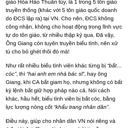
giáo Hòa Hảo Thuần túy, là 1 trong 5 tôn giáo
truyền thống (khác với 5 tôn giáo quốc doanh
do ĐCS lập ra) tại VN. Cho nên, ĐCS không
công nhận, không cho hoạt động trong lĩnh vực
tự do tôn giáo, từ nhiều thập kỷ qua. Đã vậy,
Ông Giang còn tuyên truyền biểu tình, nên xử
tù cho bỏ ghét thôi đó mà!
Như rất nhiều biểu tình viên khác từng bị
“bắt…
cóc”
, thì
“hai anh em nhà bác sĩ”
, hay ông
Giang, khi CA bắt giam họ, nhưng không có bất
kỳ lệnh bắt giữ hợp pháp nào cả. Nói cách
khác, hầu hết, biểu tình viên bị bắt cóc, bằng
lực lượng nòng cốt
“khẩu trang nhân dân”
.
Điều này, giúp cho nhân dân VN nói riêng và