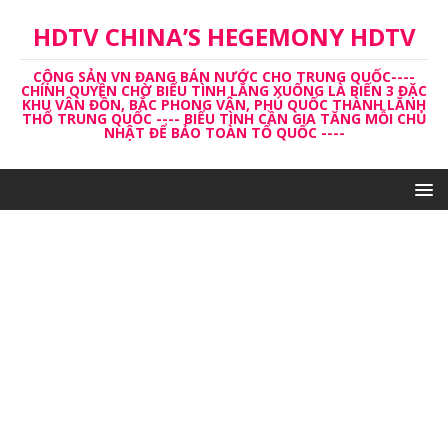
HDTV CHINA’S HEGEMONY HDTV
CỘNG SẢN VN ĐANG BÁN NƯỚC CHO TRUNG QUỐC----
CHÍNH QUYỀN CHỜ BIỂU TÌNH LẮNG XUỐNG LÀ BIẾN 3 ĐẶC
KHU VÂN ĐỒN, BẮC PHONG VÂN, PHÚ QUỐC THÀNH LĂNH
THỔ TRUNG QUỐC ---- BIỂU TÌNH CẦN GIA TĂNG MỖI CHỦ
NHẬT ĐỂ BẢO TOÀN TỔ QUỐC ----