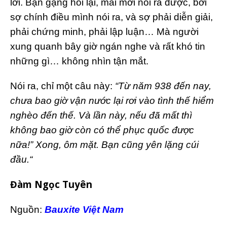
lời. Bạn gặng hỏi lại, mãi mới nói ra được, bởi
sợ chính điều mình nói ra, và sợ phải diễn giải,
phải chứng minh, phải lập luận… Mà người
xung quanh bây giờ ngán nghe và rất khó tin
những gì… không nhìn tận mắt.
Nói ra, chỉ một câu này:
“Từ năm 938 đến nay,
chưa bao giờ vận nước lại rơi vào tình thế hiểm
nghèo đến thế. Và lần này, nếu đã mất thì
không bao giờ còn có thể phục quốc được
nữa!” Xong, ôm mặt. Bạn cũng yên lặng cúi
đầu.“
Đàm Ngọc Tuyên
Nguồn:
Bauxite Việt Nam