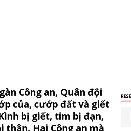
gàn Công an, Quân đội
RES
ớp của, cướp đất và giết
ình bị giết, tim bị đạn,
hỏi thân. Hai Công an mà