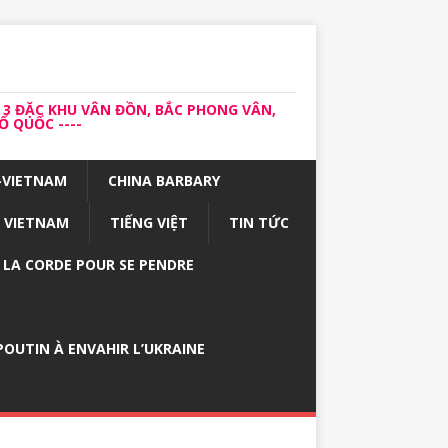
 3 ĐẶC KHU VÂN ĐỒN, BẮC PHONG VÂN,
 QUỐC ----
-VIETNAM
CHINA BARBARY
VIETNAM
TIẾNG VIỆT
TIN TỨC
E LA CORDE POUR SE PENDRE
OUTIN À ENVAHIR L’UKRAINE