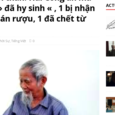
 đã hy sinh « , 1 bị nhận
ACT
án rượu, 1 đã chết từ
hời Sự
,
Tiếng Việt
0