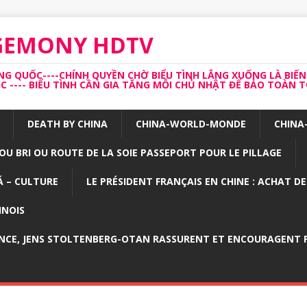
EGEMONY HDTV
 QUỐC----CHÍNH QUYỀN CHỜ BIỂU TÌNH LẮNG XUỐNG LÀ BIẾN
---- BIỂU TÌNH CẦN GIA TĂNG MỖI CHỦ NHẬT ĐỂ BẢO TOÀN TỔ
DEATH BY CHINA
CHINA-WORLD-MONDE
CHINA
OU BRI OU ROUTE DE LA SOIE PASSEPORT POUR LE PILLAGE
 – CULTURE
LE PRÉSIDENT FRANÇAIS EN CHINE : ACHAT D
INOIS
NCE, JENS STOLTENBERG-OTAN RASSURENT ET ENCOURAGENT P