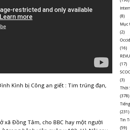
Inter
(8)
Mục 
(2)
Occid
(16)
REVU
(17)
SCO
(3)
ình bị Công an giết : Tim trúng đạn,
Thời
(378)
Tiếng
(231)
Tin T
 ở xã Đồng Tâm, cho BBC hay một người
(59)