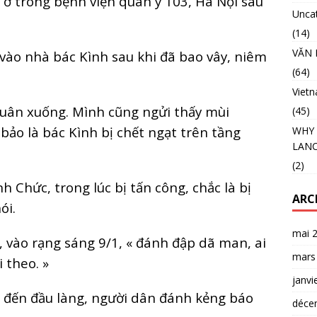
ng ở trong bệnh viện quân y 103, Hà Nội sau
Unca
(14)
VĂN 
vào nhà bác Kình sau khi đã bao vây, niêm
(64)
Viet
khuân xuống. Mình cũng ngửi thấy mùi
(45)
ảo là bác Kình bị chết ngạt trên tầng
WHY 
LANC
(2)
nh Chức, trong lúc bị tấn công, chắc là bị
ARC
ói.
mai 
 vào rạng sáng 9/1, « đánh đập dã man, ai
mars
 theo. »
janvi
ề đến đầu làng, người dân đánh kẻng báo
déce