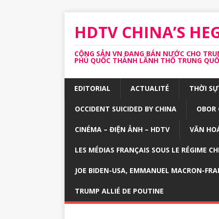
HDTV CHINA’S H
CỘNG SẢN VN ĐANG BÁN NƯỚC CHO TRUNG
PHÚ QUỐC THÀNH LĂNH THỔ TRUNG QUỐC 
EDITORIAL
ACTUALITÉ
THỜI SỰ
OCCIDENT SUICIDED BY CHINA
OBOR 
CINÉMA – ĐIỆN ẢNH – HDTV
VĂN HOÁ
LES MÉDIAS FRANÇAIS SOUS LE RÉGIME CH
JOE BIDEN-USA, EMMANUEL MACRON-FRA
TRUMP ALLIÉ DE POUTINE