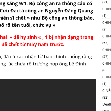
(21)
ng sáng 9/1. Bộ công an ra thông cáo có
CHI
Cựu Đại tá công an Nguyễn Đăng Quang
(1)
chiến sĩ chết » như Bộ công an thông báo,
CHIN
bố rõ tên tuổi, chức vụ »
(2)
CHIN
ai » đã hy sinh « , 1 bị nhận dạng trong
(53)
 đã chết từ mấy năm trước.
CHI
m, đã có xác nhận từ báo chính thống rằng
(57)
rong lúc chưa rõ trường hợp ông Lê Đình
CHIN
(6)
CHIN
(1)
CINÉ
(82)
Deat
(196)