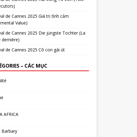
cutors)
val de Cannes 2025 Giá trị tình cảm
imental Value)
val de Cannes 2025 Die jüngste Tochter (La
e dernière)
val de Cannes 2025 Cô con gái út
ÉGORIES – CÁC MỤC
lité
ue
A AFRICA
 Barbary