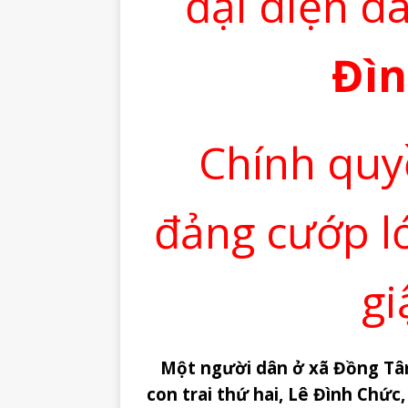
đại diện 
Đìn
Chính quy
đảng cướp l
gi
Một người dân ở xã Đồng Tâm
con trai thứ hai, Lê Đình Chức