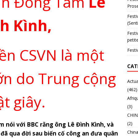
dân Đồng Tâm
Lê
Prose
Festi
h Kình,
(Sent
Festi
petit
ền CSVN là một
Festi
CAT
ớn do Trung cộng
Actua
(462)
ật giây.
Afriq
(3)
CHIN
(2)
 nói với BBC rằng ông Lê Đình Kình, và
China
, đã qua đời sau biến cố công an đưa quân