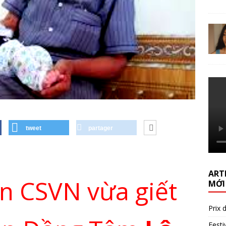
tweet
partager
ARTI
n CSVN vừa giết
MỚI
Prix 
Festi