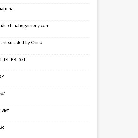
national
tiêu chinahegemony.com
ent suicided by China
E DE PRESSE
OP
 Sự
 Việt
ức