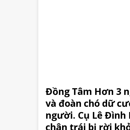
Đồng Tâm Hơn 3 n
và đoàn chó dữ cư
người. Cụ Lê Đình K
chân trái bị rời k