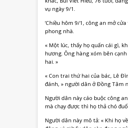
khác, Bùi Viết Hiểu, 76 tuổi, đa
vụ ngày 9/1.
‘Chiều hôm 9/1, công an mở cửa 
phong nhà.
« Một lúc, thấy họ quấn cái gì, 
hương. Ông hàng xóm bên cạnh b
hai. »
« Con trai thứ hai của bác, Lê Đì
đánh, » người dân ở Đồng Tâm n
Người dân này cáo buộc công an,
mà chạy được thì họ thả chó đuổi
Người dân này mô tả: « Khi họ v