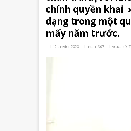
chính quyền khai »
dạng trong một qu
mấy năm trước.
12 janvier 2020
nhan1307
Actualité
,
T