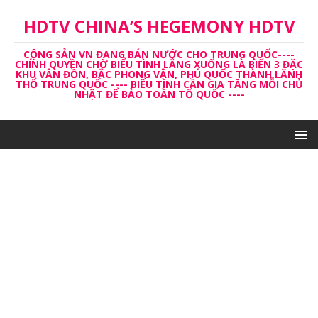
HDTV CHINA’S HEGEMONY HDTV
CỘNG SẢN VN ĐANG BÁN NƯỚC CHO TRUNG QUỐC----
CHÍNH QUYỀN CHỜ BIỂU TÌNH LẮNG XUỐNG LÀ BIẾN 3 ĐẶC
KHU VÂN ĐỒN, BẮC PHONG VÂN, PHÚ QUỐC THÀNH LĂNH
THỔ TRUNG QUỐC ---- BIỂU TÌNH CẦN GIA TĂNG MỖI CHỦ
NHẬT ĐỂ BẢO TOÀN TỔ QUỐC ----