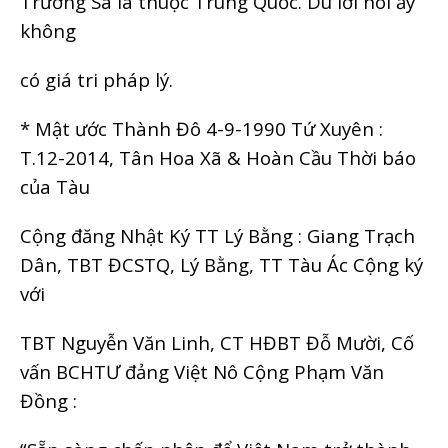
Trường Sa là thuộc Trung Quốc. Dù lời nói ấy
không
có giá tri pháp lý.
* Mật ước Thành Đô 4-9-1990 Tứ Xuyên :
T.12-2014, Tân Hoa Xã & Hoàn Cầu Thời báo
của Tàu
Cộng đăng Nhật Ký TT Lý Bằng : Giang Trạch
Dân, TBT ĐCSTQ, Lý Bằng, TT Tàu Ác Cộng ký
với
TBT Nguyễn Văn Linh, CT HĐBT Đỗ Mười, Cố
vấn BCHTƯ đảng Việt Nô Cộng Phạm Văn
Đồng :