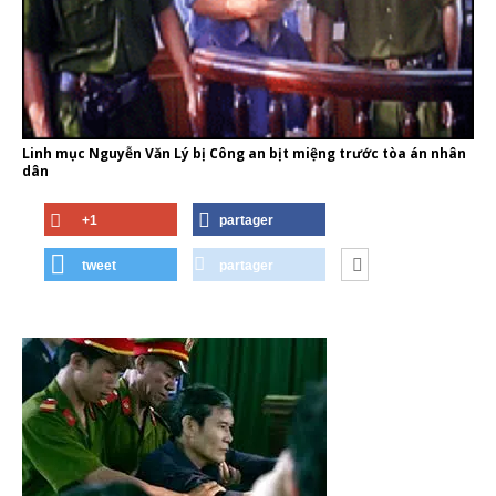
Linh mục Nguyễn Văn Lý bị Công an bịt miệng trước tòa án nhân
dân
+1
partager
tweet
partager