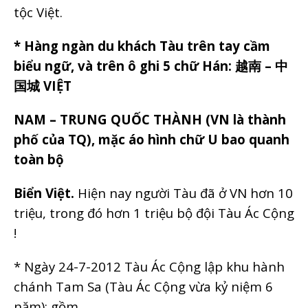
tộc Việt.
* Hàng ngàn du khách Tàu trên tay cầm
biểu ngữ, và trên ô ghi 5 chữ Hán:
越南
–
中
国城
VIỆT
NAM – TRUNG QUỐC THÀNH (VN là thành
phố của TQ), mặc áo hình chữ U bao quanh
toàn bộ
Biển Việt.
Hiện nay người Tàu đã ở VN hơn 10
triệu, trong đó hơn 1 triệu bộ đội Tàu Ác Cộng
!
* Ngày 24-7-2012 Tàu Ác Cộng lập khu hành
chánh Tam Sa (Tàu Ác Cộng vừa kỷ niệm 6
năm): gồm