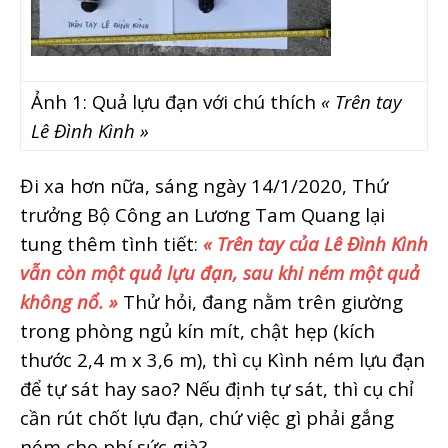
Ảnh 1: Quả lựu đạn với chú thích
« Trên tay
Lê Đình Kình »
Đi xa hơn nữa, sáng ngày 14/1/2020, Thứ
trưởng Bộ Công an Lương Tam Quang lại
tung thêm tình tiết:
« Trên tay của Lê Đình Kình
vẫn còn một quả lựu đạn,
sau khi ném một quả
không nổ
. »
Thử hỏi, đang nằm trên giường
trong phòng ngủ kín mít, chật hẹp (kích
thước 2,4 m x 3,6 m), thì cụ Kình ném lựu đạn
để tự sát hay sao? Nếu định tự sát, thì cụ chỉ
cần rút chốt lựu đạn, chứ việc gì phải gắng
ném cho phí sức già?