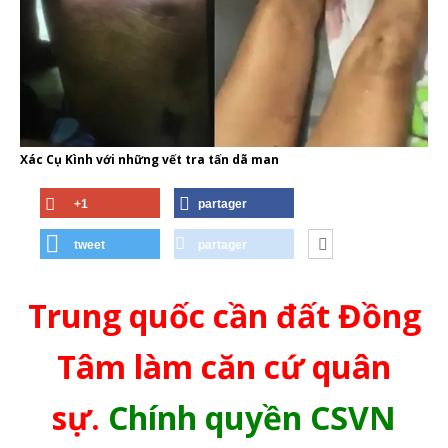
Xác Cụ Kình với những vết tra tấn dã man
+1
partager
tweet
partager
Trung quốc cần đất Đồng
Tâm làm căn cứ quân
sự.
Chính quyền CSVN