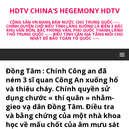
HDTV CHINA’S HEGEMONY HDTV
CỘNG SẢN VN ĐANG BÁN NƯỚC CHO TRUNG QUỐC----
CHÍNH QUYỀN CHỜ BIỂU TÌNH LẮNG XUỐNG LÀ BIẾN 3 ĐẶC
KHU VÂN ĐỒN, BẮC PHONG VÂN, PHÚ QUỐC THÀNH LĂNH
THỔ TRUNG QUỐC ---- BIỂU TÌNH CẦN GIA TĂNG MỖI CHỦ
NHẬT ĐỂ BẢO TOÀN TỔ QUỐC ----
Đồng Tâm : Chính Công an đã
ném 3 sĩ quan Công An xuống hố
và thiêu cháy. Chính quyền sử
dụng chước « thí quân » nhằm-
gieo vạ dân Đồng Tâm. Điều tra
và bằng chứng của một nhà khoa
học về mấu chốt của âm mưu sát