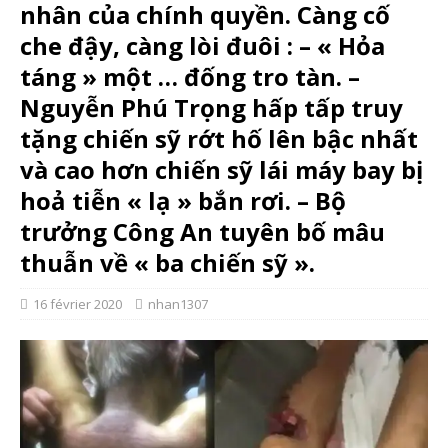
nhân của chính quyền. Càng cố
che đậy, càng lòi đuôi : – « Hỏa
táng » một … đống tro tàn. –
Nguyễn Phú Trọng hấp tấp truy
tặng chiến sỹ rớt hố lên bậc nhất
và cao hơn chiến sỹ lái máy bay bị
hoả tiễn « lạ » bắn rơi. – Bộ
trưởng Công An tuyên bố mâu
thuẫn về « ba chiến sỹ ».
16 février 2020
nhan1307