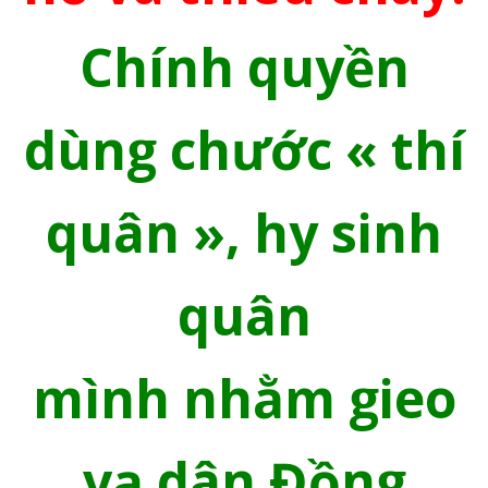
Chính quyền
dùng chước « thí
quân », hy sinh
quân
mình nhằm gieo
vạ dân Đồng