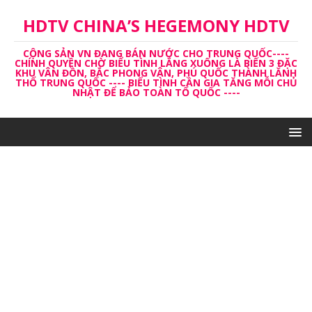
HDTV CHINA’S HEGEMONY HDTV
CỘNG SẢN VN ĐANG BÁN NƯỚC CHO TRUNG QUỐC----
CHÍNH QUYỀN CHỜ BIỂU TÌNH LẮNG XUỐNG LÀ BIẾN 3 ĐẶC
KHU VÂN ĐỒN, BẮC PHONG VÂN, PHÚ QUỐC THÀNH LĂNH
THỔ TRUNG QUỐC ---- BIỂU TÌNH CẦN GIA TĂNG MỖI CHỦ
NHẬT ĐỂ BẢO TOÀN TỔ QUỐC ----