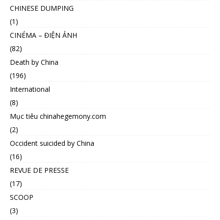
CHINESE DUMPING
(1)
CINÉMA – ĐIỆN ẢNH
(82)
Death by China
(196)
International
(8)
Mục tiêu chinahegemony.com
(2)
Occident suicided by China
(16)
REVUE DE PRESSE
(17)
SCOOP
(3)