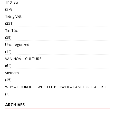
Thời Sự
(378)
Tiếng Việt
(231)
Tin Tức
(59)
Uncategorized
(14)
VĂN HOÁ – CULTURE
(64)
Vietnam
(45)
WHY – POURQUOI WHISTLE BLOWER – LANCEUR D'ALERTE
(2)
ARCHIVES