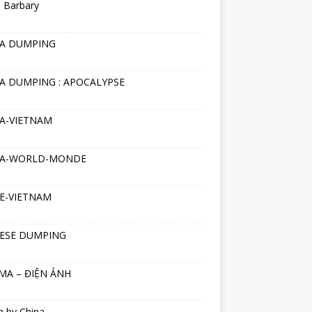
 Barbary
NA DUMPING
A DUMPING : APOCALYPSE
A-VIETNAM
NA-WORLD-MONDE
E-VIETNAM
ESE DUMPING
MA – ĐIỆN ẢNH
h by China