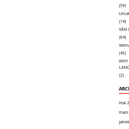
(59)
Unca
(14)
VĂN 
(64)
Viet
(45)
WHY 
LANC
(2)
ARC
mai 
mars
janvi