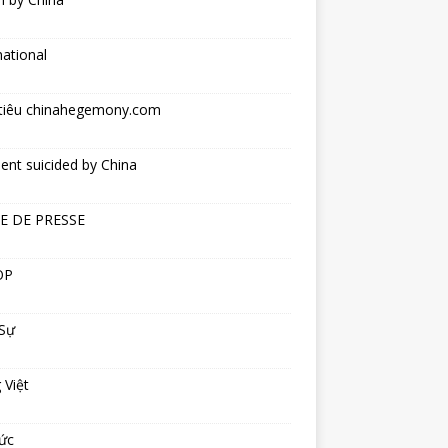
national
tiêu chinahegemony.com
ent suicided by China
E DE PRESSE
OP
 Sự
 Việt
ức