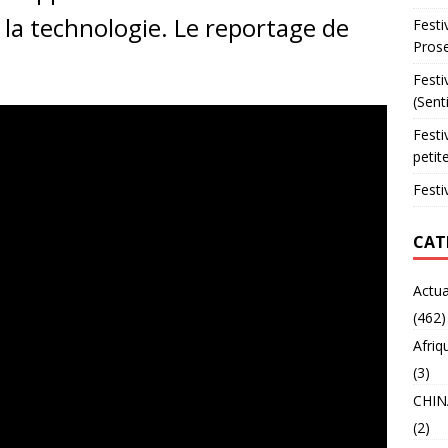
e la technologie. Le reportage de
Festi
Prose
Festi
(Sent
Festi
petit
Festi
CAT
Actua
(462)
Afriq
(3)
CHIN
(2)