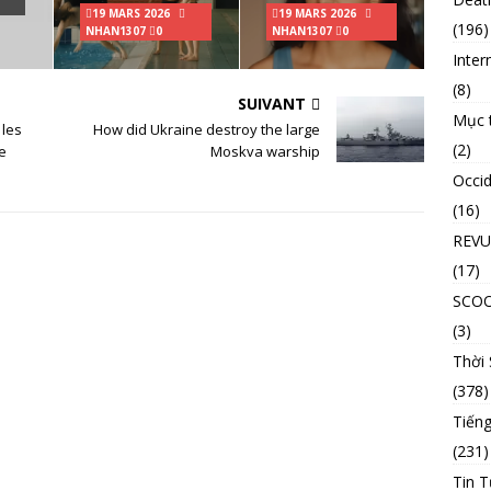
19 MARS 2026
19 MARS 2026
(196)
NHAN1307
0
NHAN1307
0
Inter
(8)
SUIVANT
Mục 
 les
How did Ukraine destroy the large
(2)
e
Moskva warship
Occid
(16)
REVU
(17)
SCO
(3)
Thời
(378)
Tiếng
(231)
Tin T