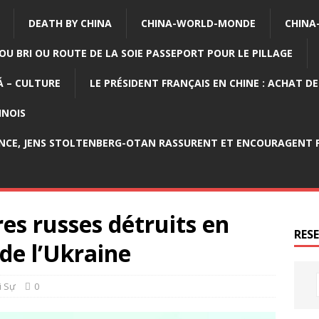
DEATH BY CHINA
CHINA-WORLD-MONDE
CHINA
OU BRI OU ROUTE DE LA SOIE PASSEPORT POUR LE PILLAGE
 – CULTURE
LE PRÉSIDENT FRANÇAIS EN CHINE : ACHAT D
INOIS
NCE, JENS STOLTENBERG-OTAN RASSURENT ET ENCOURAGENT P
res russes détruits en
RES
de l’Ukraine
i Sự
0