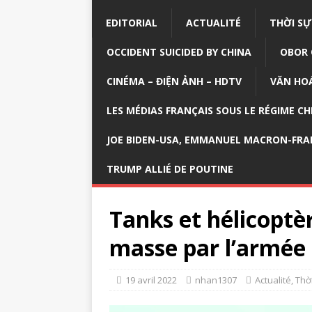
EDITORIAL
ACTUALITÉ
THỜI SỰ
OCCIDENT SUICIDED BY CHINA
OBOR 
CINÉMA – ĐIỆN ẢNH – HDTV
VĂN HOÁ
LES MÉDIAS FRANÇAIS SOUS LE RÉGIME CH
JOE BIDEN-USA, EMMANUEL MACRON-FRA
TRUMP ALLIÉ DE POUTINE
Tanks et hélicoptè
masse par l’armée 
19 avril 2022
nhan1307
Actualité
,
Thờ