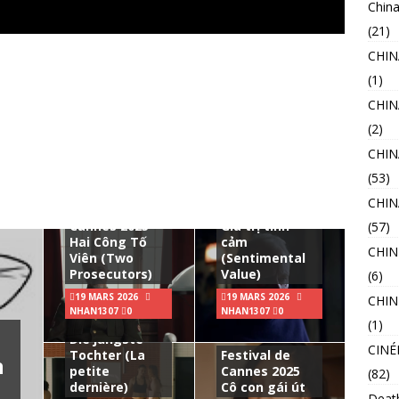
China
(21)
CHI
(1)
CHIN
(2)
CHIN
(53)
Festival de
CHI
Festival de
Cannes 2025
Cannes 2025
Giá trị tình
(57)
Hai Công Tố
cảm
CHIN
Viên (Two
(Sentimental
Prosecutors)
Value)
(6)
19 MARS 2026
19 MARS 2026
CHIN
Festival de
NHAN1307
0
NHAN1307
0
Cannes 2025
(1)
Die jüngste
CINÉ
Tochter (La
Festival de
n
petite
Cannes 2025
(82)
dernière)
Cô con gái út
Deat