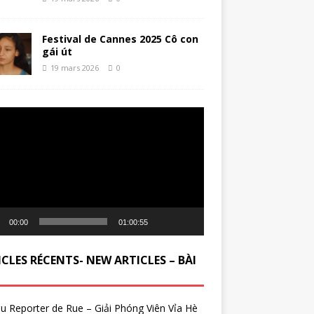
Festival de Cannes 2025 Cô con
gái út
19 mars 2026
0
ur
00:00
01:00:55
CLES RÉCENTS- NEW ARTICLES – BÀI
du Reporter de Rue – Giải Phóng Viên Vỉa Hè