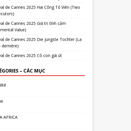
val de Cannes 2025 Hai Công Tố Viên (Two
cutors)
val de Cannes 2025 Giá trị tình cảm
imental Value)
val de Cannes 2025 Die jüngste Tochter (La
e dernière)
val de Cannes 2025 Cô con gái út
ÉGORIES – CÁC MỤC
lité
ue
A AFRICA