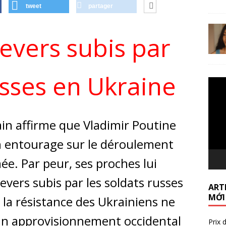
tweet
partager
revers subis par
usses en Ukraine
Lecte
vidéo
n affirme que Vladimir Poutine
n entourage sur le déroulement
e. Par peur, ses proches lui
evers subis par les soldats russes
ARTI
MỚI
 la résistance des Ukrainiens ne
r un approvisionnement occidental
Prix 