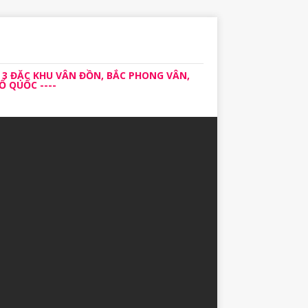
 3 ĐẶC KHU VÂN ĐỒN, BẮC PHONG VÂN,
 QUỐC ----