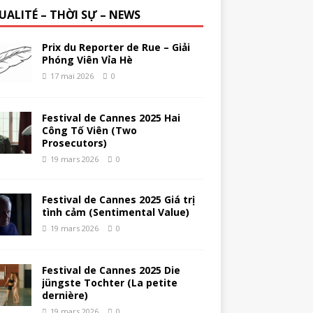
UALITÉ – THỜI SỰ – NEWS
Prix du Reporter de Rue – Giải
Phóng Viên Vỉa Hè
17 mai 2026
0
Festival de Cannes 2025 Hai
Công Tố Viên (Two
Prosecutors)
19 mars 2026
0
Festival de Cannes 2025 Giá trị
tình cảm (Sentimental Value)
19 mars 2026
0
Festival de Cannes 2025 Die
jüngste Tochter (La petite
dernière)
19 mars 2026
0