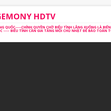
EGEMONY HDTV
 QUỐC----CHÍNH QUYỀN CHỜ BIỂU TÌNH LẮNG XUỐNG LÀ BIẾN
---- BIỂU TÌNH CẦN GIA TĂNG MỖI CHỦ NHẬT ĐỂ BẢO TOÀN TỔ