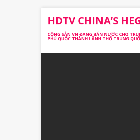
HDTV CHINA’S H
CỘNG SẢN VN ĐANG BÁN NƯỚC CHO TRUNG
PHÚ QUỐC THÀNH LĂNH THỔ TRUNG QUỐC 