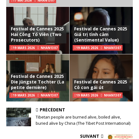
17 MAI 2026
NHAN1307
Festival de Cannes 2025
Festival de Cannes 2025
Hai Công Tố Viên (Two
Giá trị tình cảm
Prosecutors)
(Sentimental Value)
19 MARS 2026
NHAN1307
19 MARS 2026
NHAN1307
Festival de Cannes 2025
Die jüngste Tochter (La
Festival de Cannes 2025
petite dernière)
Cô con gái út
19 MARS 2026
NHAN1307
19 MARS 2026
NHAN1307
PRÉCÉDENT
Tibetan people are burned alive, boiled alive,
buried alive by China (The Tibet Post International)
SUIVANT