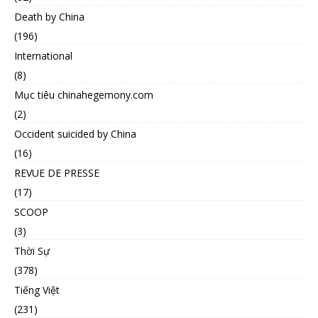
Death by China
(196)
International
(8)
Mục tiêu chinahegemony.com
(2)
Occident suicided by China
(16)
REVUE DE PRESSE
(17)
SCOOP
(3)
Thời Sự
(378)
Tiếng Việt
(231)