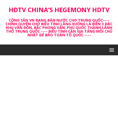
HDTV CHINA’S HEGEMONY HDTV
CỘNG SẢN VN ĐANG BÁN NƯỚC CHO TRUNG QUỐC----
CHÍNH QUYỀN CHỜ BIỂU TÌNH LẮNG XUỐNG LÀ BIẾN 3 ĐẶC
KHU VÂN ĐỒN, BẮC PHONG VÂN, PHÚ QUỐC THÀNH LĂNH
THỔ TRUNG QUỐC ---- BIỂU TÌNH CẦN GIA TĂNG MỖI CHỦ
NHẬT ĐỂ BẢO TOÀN TỔ QUỐC ----