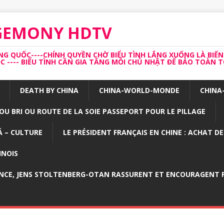
EGEMONY HDTV
 QUỐC----CHÍNH QUYỀN CHỜ BIỂU TÌNH LẮNG XUỐNG LÀ BIẾN
---- BIỂU TÌNH CẦN GIA TĂNG MỖI CHỦ NHẬT ĐỂ BẢO TOÀN TỔ
DEATH BY CHINA
CHINA-WORLD-MONDE
CHINA
OU BRI OU ROUTE DE LA SOIE PASSEPORT POUR LE PILLAGE
 – CULTURE
LE PRÉSIDENT FRANÇAIS EN CHINE : ACHAT D
INOIS
NCE, JENS STOLTENBERG-OTAN RASSURENT ET ENCOURAGENT P