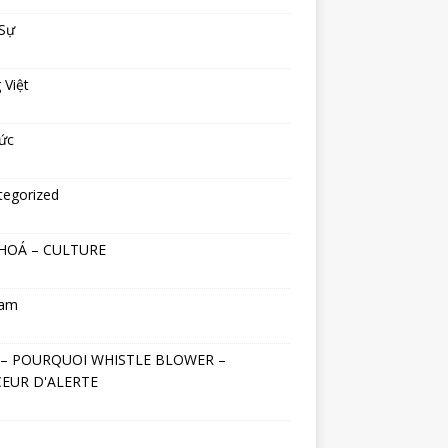
 Sự
 Việt
ức
tegorized
HOÁ – CULTURE
nam
– POURQUOI WHISTLE BLOWER –
EUR D'ALERTE