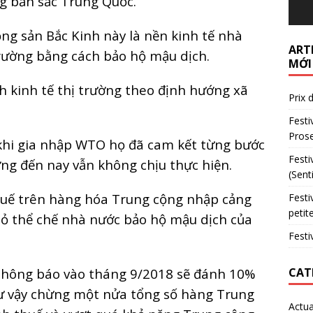
g bản sắc Trung Quốc.
ộng sản Bắc Kinh này là nền kinh tế nhà
ARTI
rường bằng cách bảo hộ mậu dịch.
MỚI
 kinh tế thị trường theo định hướng xã
Prix 
Festi
Prose
 khi gia nhập WTO họ đã cam kết từng bước
Festi
ưng đến nay vẫn không chịu thực hiện.
(Sent
uế trên hàng hóa Trung cộng nhập cảng
Festi
petit
 bỏ thể chế nhà nước bảo hộ mậu dịch của
Festi
 thông báo vào tháng 9/2018 sẽ đánh 10%
CAT
hư vậy chừng một nửa tổng số hàng Trung
Actua