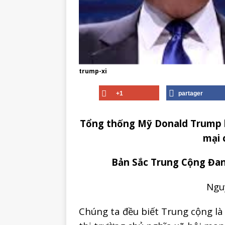
trump-xi
+1
partager
Tổng thống Mỹ Donald Trump 
mại 
Bản Sắc Trung Cộng Đa
Ngu
Chúng ta đều biết Trung cộng là