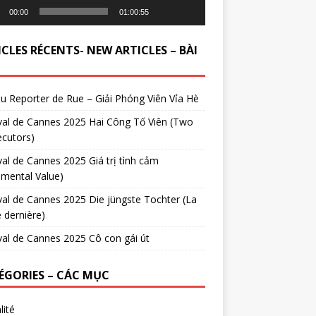
00:00
01:00:55
CLES RÉCENTS- NEW ARTICLES – BÀI
du Reporter de Rue – Giải Phóng Viên Vỉa Hè
val de Cannes 2025 Hai Công Tố Viên (Two
cutors)
val de Cannes 2025 Giá trị tình cảm
imental Value)
val de Cannes 2025 Die jüngste Tochter (La
e dernière)
val de Cannes 2025 Cô con gái út
ÉGORIES – CÁC MỤC
lité