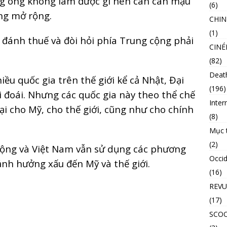
g ông không làm được gì nên cán cân mậu
(6)
ng mở rộng.
CHIN
(1)
đánh thuế và đòi hỏi phía Trung cộng phải
CINÉ
(82)
Deat
iều quốc gia trên thế giới kể cả Nhật, Đại
(196)
i đoái. Nhưng các quốc gia này theo thể chế
Inter
ại cho Mỹ, cho thế giới, cũng như cho chính
(8)
Mục 
(2)
 cộng và Việt Nam vẫn sử dụng các phương
Occid
ảnh hưởng xấu đến Mỹ và thế giới.
(16)
REVU
(17)
SCO