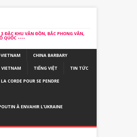
 3 ĐẶC KHU VÂN ĐỒN, BẮC PHONG VÂN,
 QUỐC ----
-VIETNAM
CHINA BARBARY
VIETNAM
TIẾNG VIỆT
TIN TỨC
E LA CORDE POUR SE PENDRE
OUTIN À ENVAHIR L’UKRAINE