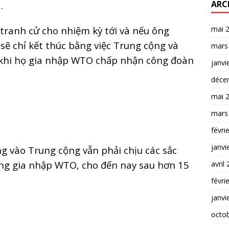
ARC
.
tranh cử cho nhiệm kỳ tới và nếu ông
mai 
sẽ chỉ kết thúc bằng việc Trung cộng và
mars
a khi họ gia nhập WTO chấp nhận công đoàn
janvi
déce
mai 
mars
févri
janvi
 vào Trung cộng vẫn phải chịu các sắc
ộng gia nhập WTO, cho đến nay sau hơn 15
avril
févri
janvi
octo