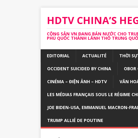
HDTV CHINA’S H
CỘNG SẢN VN ĐANG BÁN NƯỚC CHO TRUNG
PHÚ QUỐC THÀNH LĂNH THỔ TRUNG QUỐC 
EDITORIAL
ACTUALITÉ
THỜI SỰ
OCCIDENT SUICIDED BY CHINA
OBOR 
CINÉMA – ĐIỆN ẢNH – HDTV
VĂN HOÁ
LES MÉDIAS FRANÇAIS SOUS LE RÉGIME CH
JOE BIDEN-USA, EMMANUEL MACRON-FRA
TRUMP ALLIÉ DE POUTINE