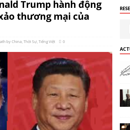
nald Trump hành động
RES
 xảo thương mại của
ath by China
,
Thời Sự
,
Tiếng Việt
0
ACT