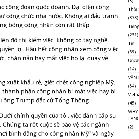
(3)
ác công đoàn quốc doanh. Đại diện công
Thời
hư công chức nhà nước. Không ai đấu tranh
(378)
ơng bổng công nhân còn rất thấp.
Tiếng
(231)
lên đô thị kiếm việc, không có tay nghề
Tin T
uyền lợi. Hầu hết công nhân xem công việc
(59)
ực, chán nản hay mất việc họ lại quay về
Unca
(14)
VĂN 
g xuất khẩu rẻ, giết chết công nghiệp Mỹ,
(64)
 thành phần công nhân bị mất việc hay bị
Viet
ầu ông Trump đắc cử Tổng Thống.
(45)
WHY 
Dưới chính quyền của tôi, việc đánh cắp sự
LANC
 Chúng ta rốt cuộc sẽ bảo vệ các ngành
(2)
hơi bình đẳng cho công nhân Mỹ” và ngày