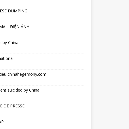
ESE DUMPING
MA – ĐIỆN ẢNH
h by China
national
tiêu chinahegemony.com
ent suicided by China
E DE PRESSE
OP