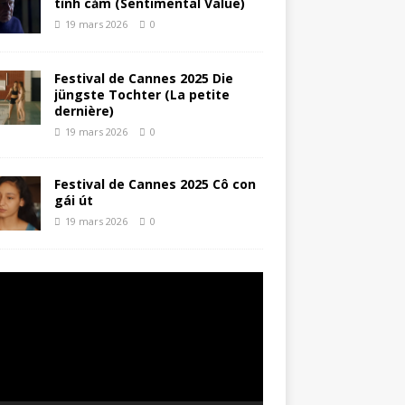
tình cảm (Sentimental Value)
19 mars 2026
0
Festival de Cannes 2025 Die
jüngste Tochter (La petite
dernière)
19 mars 2026
0
Festival de Cannes 2025 Cô con
gái út
19 mars 2026
0
ur