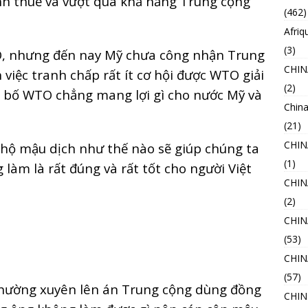
nh thuế và vượt quá khả năng Trung cộng
(462)
Afriq
(3)
O, nhưng đến nay Mỹ chưa công nhận Trung
CHIN
 việc tranh chấp rất ít cơ hội được WTO giải
(2)
n bố WTO chẳng mang lợi gì cho nước Mỹ và
China
(21)
CHI
 hộ mậu dịch như thế nào sẽ giúp chúng ta
(1)
làm là rất đúng và rất tốt cho người Việt
CHIN
(2)
CHIN
(53)
CHI
(57)
ường xuyên lên án Trung cộng dùng đồng
CHIN