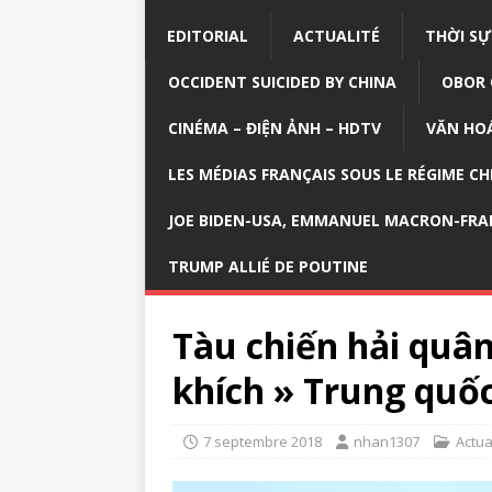
EDITORIAL
ACTUALITÉ
THỜI SỰ
OCCIDENT SUICIDED BY CHINA
OBOR 
CINÉMA – ĐIỆN ẢNH – HDTV
VĂN HOÁ
LES MÉDIAS FRANÇAIS SOUS LE RÉGIME CH
JOE BIDEN-USA, EMMANUEL MACRON-FRA
TRUMP ALLIÉ DE POUTINE
Tàu chiến hải quâ
khích » Trung quố
7 septembre 2018
nhan1307
Actua