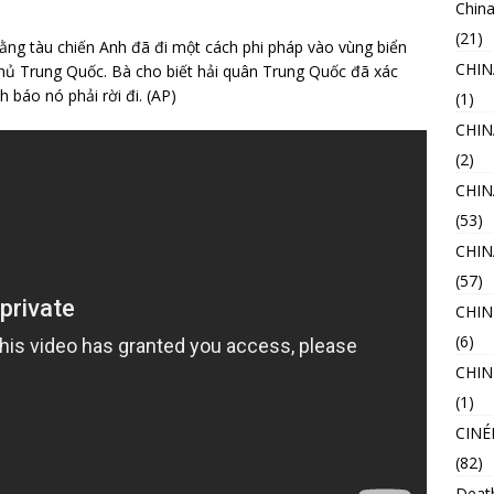
China
(21)
ằng tàu chiến Anh đã đi một cách phi pháp vào vùng biển
CHI
ủ Trung Quốc. Bà cho biết hải quân Trung Quốc đã xác
 báo nó phải rời đi. (AP)
(1)
CHIN
(2)
CHIN
(53)
CHI
(57)
CHIN
(6)
CHIN
(1)
CINÉ
(82)
Deat