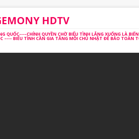
EGEMONY HDTV
 QUỐC----CHÍNH QUYỀN CHỜ BIỂU TÌNH LẮNG XUỐNG LÀ BIẾN
---- BIỂU TÌNH CẦN GIA TĂNG MỖI CHỦ NHẬT ĐỂ BẢO TOÀN TỔ