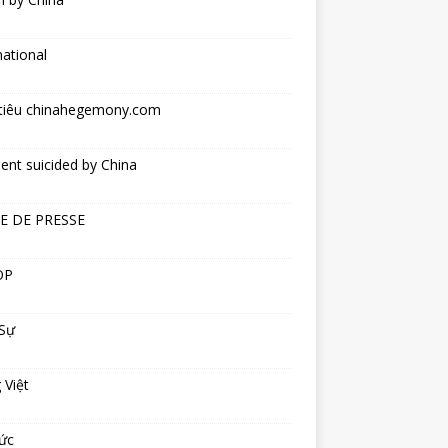
national
tiêu chinahegemony.com
ent suicided by China
E DE PRESSE
OP
 Sự
 Việt
ức