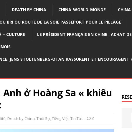
DEATH BY CHINA
CHINA-WORLD-MONDE
CHINA
OU BRI OU ROUTE DE LA SOIE PASSEPORT POUR LE PILLAGE
 – CULTURE
LE PRÉSIDENT FRANÇAIS EN CHINE : ACHAT D
INOIS
NCE, JENS STOLTENBERG-OTAN RASSURENT ET ENCOURAGENT P
n Anh ở Hoàng Sa « khiêu
RES
c
lité
,
Death by China
,
Thời Sự
,
Tiếng Việt
,
Tin Tức
0