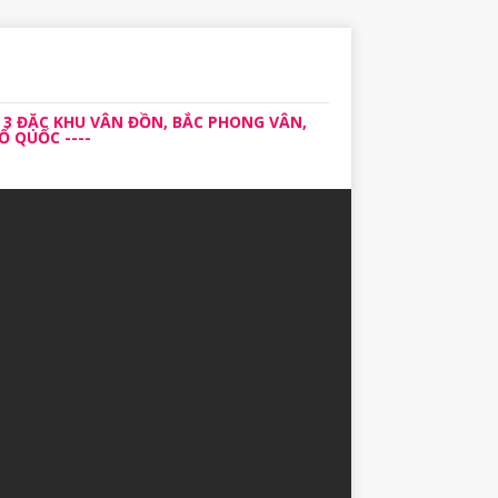
 3 ĐẶC KHU VÂN ĐỒN, BẮC PHONG VÂN,
 QUỐC ----