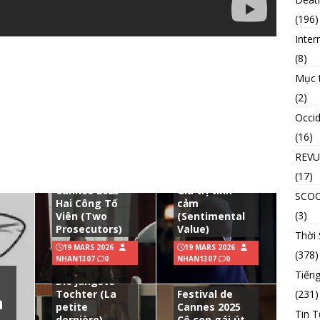
(196)
Inter
(8)
Mục 
(2)
Occid
(16)
REVU
Festival de
(17)
Festival de
Cannes 2025
Cannes 2025
Giá trị tình
SCO
Hai Công Tố
cảm
(3)
Viên (Two
(Sentimental
Prosecutors)
Value)
Thời
19 MARS 2026
19 MARS 2026
(378)
Festival de
NHAN1307
0
NHAN1307
0
Cannes 2025
Tiếng
Die jüngste
Tochter (La
Festival de
(231)
n
petite
Cannes 2025
Tin T
dernière)
Cô con gái út