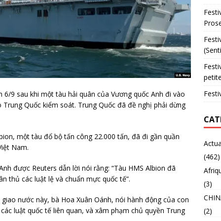
Festi
Prose
Festi
(Sent
Festi
petit
h
Festi
 6/9 sau khi một tàu hải quân của Vương quốc Anh đi vào
o Trung Quốc kiểm soát. Trung Quốc đã đề nghị phải dừng
CAT
bion, một tàu đổ bộ tấn công 22.000 tấn, đã đi gần quần
Actua
Việt Nam.
(462)
Anh được Reuters dẫn lời nói rằng: “Tàu HMS Albion đã
Afriq
n thủ các luật lệ và chuẩn mực quốc tế”.
(3)
CHIN
i giao nước này, bà Hoa Xuân Oánh, nói hành động của con
 các luật quốc tế liên quan, và xâm phạm chủ quyền Trung
(2)