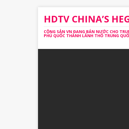
HDTV CHINA’S H
CỘNG SẢN VN ĐANG BÁN NƯỚC CHO TRUNG
PHÚ QUỐC THÀNH LĂNH THỔ TRUNG QUỐC 