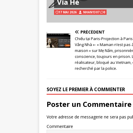
Vỉa Hè
17 MAI 2026
NHAN1307
0
PRÉCÉDENT
Chiếu tại Paris-Projection à Pari
Vắng Nhà »- « Maman n’est pas à
maison » sur Mẹ Nấm, prisonniè
conscience, toujours en prison. 
réalisateur, bloqué au Vietnam, 
recherché par la police.
SOYEZ LE PREMIER À COMMENTER
Poster un Commentaire
Votre adresse de messagerie ne sera pas pub
Commentaire