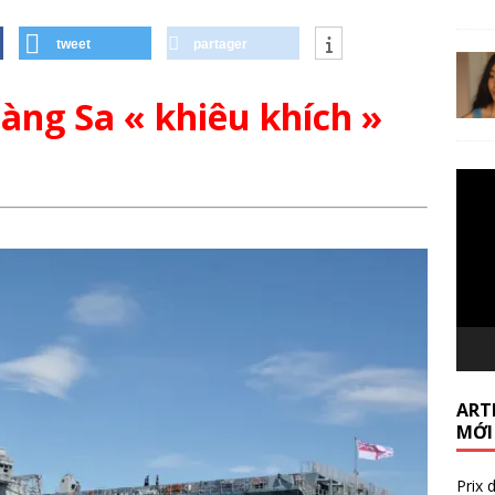
tweet
partager
àng Sa « khiêu khích »
Lecte
vidéo
ARTI
MỚI
Prix 