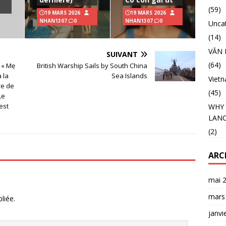
(59)
19 MARS 2026
19 MARS 2026
NHAN1307
0
NHAN1307
0
Unca
(14)
VĂN 
SUIVANT
(64)
s « Mẹ
British Warship Sails by South China
 la
Sea Islands
Viet
re de
(45)
Le
est
WHY 
LANC
(2)
ARC
mai 
mars
liée.
janvi