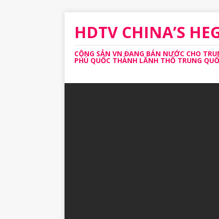
HDTV CHINA’S H
CỘNG SẢN VN ĐANG BÁN NƯỚC CHO TRUNG
PHÚ QUỐC THÀNH LĂNH THỔ TRUNG QUỐC 