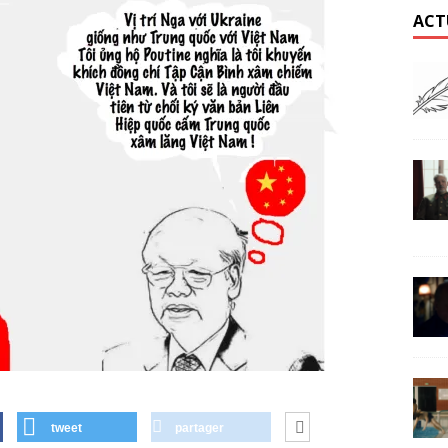
ACT
tweet
partager