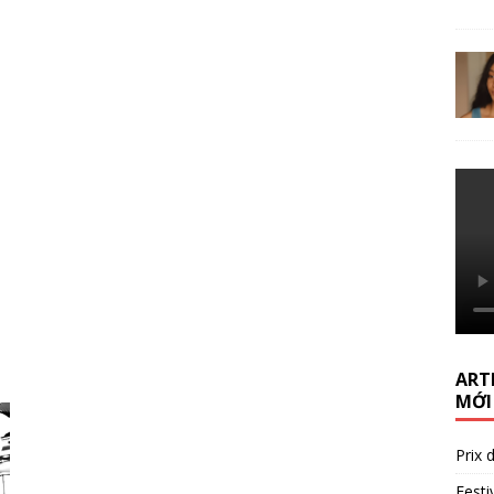
ARTI
MỚI
Prix 
Festi