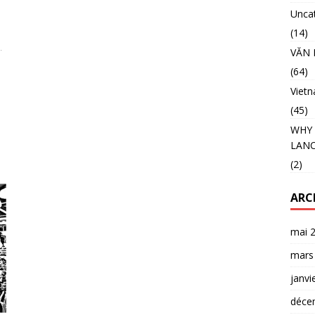
Unca
(14)
VĂN 
(64)
Viet
(45)
WHY 
LANC
(2)
ARC
mai 
mars
janvi
déce