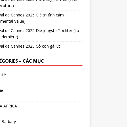
cutors)
val de Cannes 2025 Giá trị tình cảm
imental Value)
val de Cannes 2025 Die jüngste Tochter (La
e dernière)
val de Cannes 2025 Cô con gái út
ÉGORIES – CÁC MỤC
lité
ue
A AFRICA
 Barbary