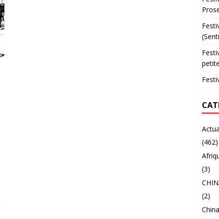
Prose
Festi
(Sent
Festi
petit
Festi
CAT
Actua
(462)
Afriq
(3)
CHIN
(2)
China