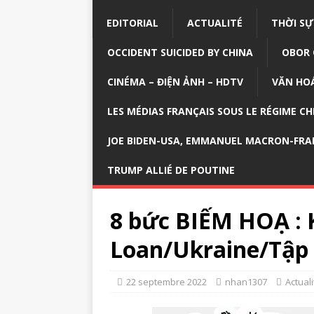
EDITORIAL
ACTUALITÉ
THỜI SỰ
OCCIDENT SUICIDED BY CHINA
OBOR 
CINÉMA – ĐIỆN ẢNH – HDTV
VĂN HOÁ
LES MÉDIAS FRANÇAIS SOUS LE RÉGIME CH
JOE BIDEN-USA, EMMANUEL MACRON-FRA
TRUMP ALLIÉ DE POUTINE
8 bức BIẾM HOẠ : 
Loan/Ukraine/Tập
22 septembre 2022
nhan1307
Actuali