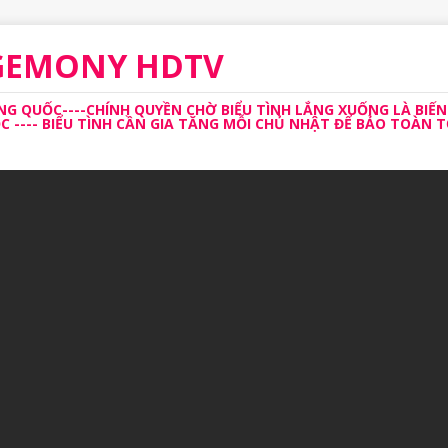
EGEMONY HDTV
 QUỐC----CHÍNH QUYỀN CHỜ BIỂU TÌNH LẮNG XUỐNG LÀ BIẾN
---- BIỂU TÌNH CẦN GIA TĂNG MỖI CHỦ NHẬT ĐỂ BẢO TOÀN TỔ