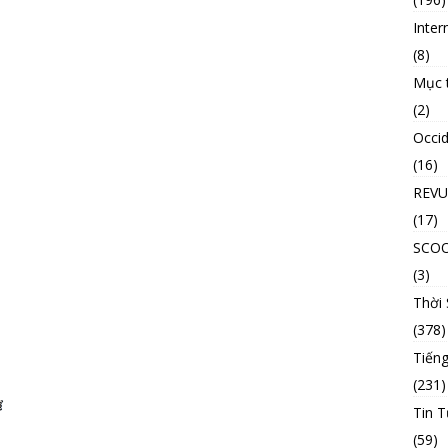
Inter
(8)
Mục 
(2)
Occid
(16)
REVU
(17)
SCO
(3)
Thời
(378)
Tiếng
(231)
Tin T
(59)