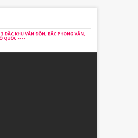
 3 ĐẶC KHU VÂN ĐỒN, BẮC PHONG VÂN,
 QUỐC ----