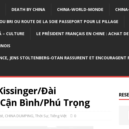
DEATH BY CHINA
CHINA-WORLD-MONDE
CHINA
OU BRI OU ROUTE DE LA SOIE PASSEPORT POUR LE PILLAGE
 – CULTURE
LE PRÉSIDENT FRANÇAIS EN CHINE : ACHAT D
INOIS
NCE, JENS STOLTENBERG-OTAN RASSURENT ET ENCOURAGENT P
Kissinger/Đài
RES
 Cận Bình/Phú Trọng
té
,
CHINA DUMPING
,
Thời Sự
,
Tiếng Việt
0