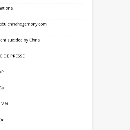
national
tiêu chinahegemony.com
ent suicided by China
E DE PRESSE
OP
 Sự
 Việt
ức