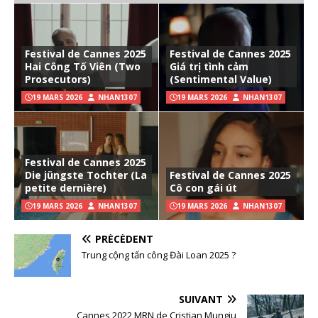
Festival de Cannes 2025
Festival de Cannes 2025
Hai Công Tố Viên (Two
Giá trị tình cảm
Prosecutors)
(Sentimental Value)
19 MARS 2026
NHAN1307
19 MARS 2026
NHAN1307
Festival de Cannes 2025
Die jüngste Tochter (La
Festival de Cannes 2025
petite dernière)
Cô con gái út
19 MARS 2026
NHAN1307
19 MARS 2026
NHAN1307
PRÉCÉDENT
Trung cộng tấn công Đài Loan 2025 ?
SUIVANT
Cannes 2022 MRN de Cristian Mungiu