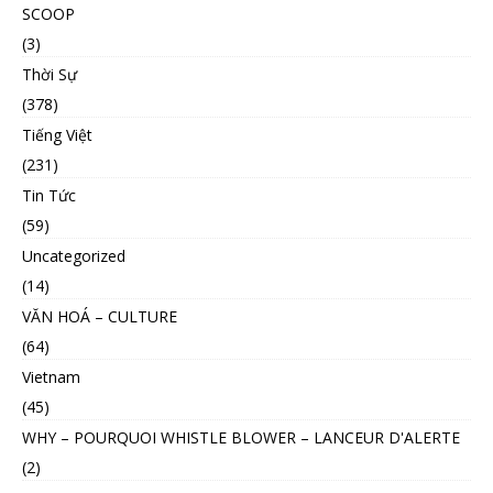
SCOOP
(3)
Thời Sự
(378)
Tiếng Việt
(231)
Tin Tức
(59)
Uncategorized
(14)
VĂN HOÁ – CULTURE
(64)
Vietnam
(45)
WHY – POURQUOI WHISTLE BLOWER – LANCEUR D'ALERTE
(2)