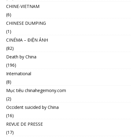
CHINE-VIETNAM
(6)
CHINESE DUMPING
(1)
CINÉMA – ĐIỆN ẢNH
(82)
Death by China
(196)
International
(8)
Mục tiêu chinahegemony.com
(2)
Occident suicided by China
(16)
REVUE DE PRESSE
(17)