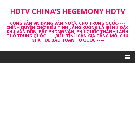
HDTV CHINA’S HEGEMONY HDTV
CỘNG SẢN VN ĐANG BÁN NƯỚC CHO TRUNG QUỐC----
CHÍNH QUYỀN CHỜ BIỂU TÌNH LẮNG XUỐNG LÀ BIẾN 3 ĐẶC
KHU VÂN ĐỒN, BẮC PHONG VÂN, PHÚ QUỐC THÀNH LĂNH
THỔ TRUNG QUỐC ---- BIỂU TÌNH CẦN GIA TĂNG MỖI CHỦ
NHẬT ĐỂ BẢO TOÀN TỔ QUỐC ----