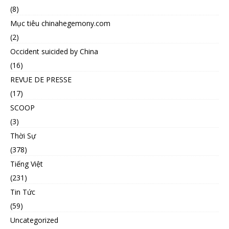
(8)
Mục tiêu chinahegemony.com
(2)
Occident suicided by China
(16)
REVUE DE PRESSE
(17)
SCOOP
(3)
Thời Sự
(378)
Tiếng Việt
(231)
Tin Tức
(59)
Uncategorized