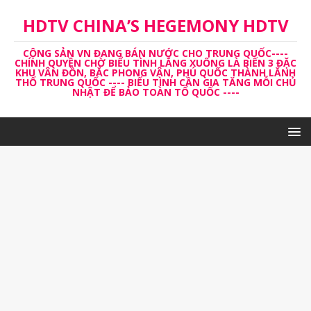
HDTV CHINA’S HEGEMONY HDTV
CỘNG SẢN VN ĐANG BÁN NƯỚC CHO TRUNG QUỐC----
CHÍNH QUYỀN CHỜ BIỂU TÌNH LẮNG XUỐNG LÀ BIẾN 3 ĐẶC
KHU VÂN ĐỒN, BẮC PHONG VÂN, PHÚ QUỐC THÀNH LĂNH
THỔ TRUNG QUỐC ---- BIỂU TÌNH CẦN GIA TĂNG MỖI CHỦ
NHẬT ĐỂ BẢO TOÀN TỔ QUỐC ----