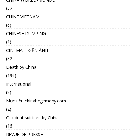
(57)
CHINE-VIETNAM
(6)
CHINESE DUMPING
(1)
CINÉMA – ĐIỆN ẢNH
(82)
Death by China
(196)
International
(8)
Mục tiêu chinahegemony.com
(2)
Occident suicided by China
(16)
REVUE DE PRESSE