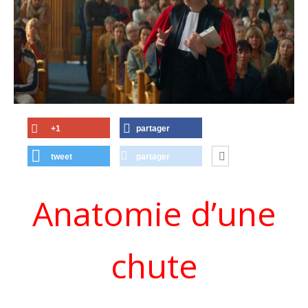
+1
partager
tweet
partager
Anatomie d’une
chute