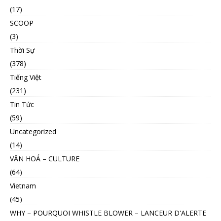
(17)
SCOOP
(3)
Thời Sự
(378)
Tiếng Việt
(231)
Tin Tức
(59)
Uncategorized
(14)
VĂN HOÁ – CULTURE
(64)
Vietnam
(45)
WHY – POURQUOI WHISTLE BLOWER – LANCEUR D'ALERTE