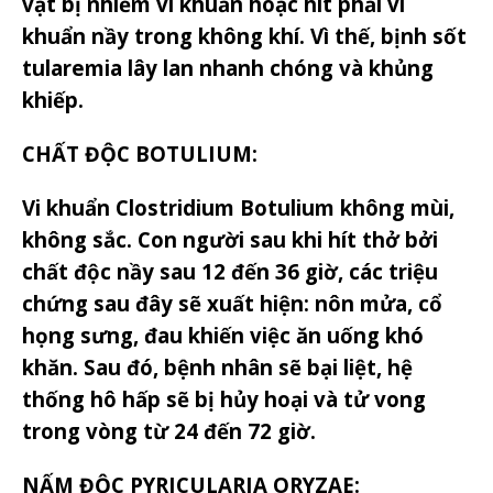
vật bị nhiễm vi khuẩn hoặc hít phải vi
khuẩn nầy trong không khí. Vì thế, bịnh sốt
tularemia lây lan nhanh chóng và khủng
khiếp.
CHẤT ĐỘC BOTULIUM:
Vi khuẩn Clostridium Botulium không mùi,
không sắc. Con người sau khi hít thở bởi
chất độc nầy sau 12 đến 36 giờ, các triệu
chứng sau đây sẽ xuất hiện: nôn mửa, cổ
họng sưng, đau khiến việc ăn uống khó
khăn. Sau đó, bệnh nhân sẽ bại liệt, hệ
thống hô hấp sẽ bị hủy hoại và tử vong
trong vòng từ 24 đến 72 giờ.
NẤM ĐỘC PYRICULARIA ORYZAE: