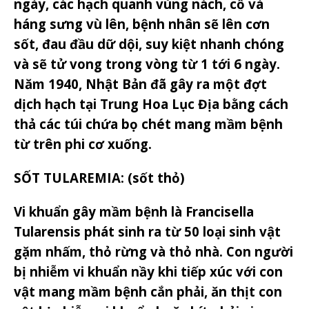
ngày, các hạch quanh vùng nách, cổ và
háng sưng vù lên, bệnh nhân sẽ lên cơn
sốt, đau đầu dữ dội, suy kiệt nhanh chóng
và sẽ tử vong trong vòng từ 1 tới 6 ngày.
Năm 1940, Nhật Bản đã gây ra một đợt
dịch hạch tại Trung Hoa Lục Địa bằng cách
thả các túi chứa bọ chét mang mầm bệnh
từ trên phi cơ xuống.
SỐT TULAREMIA: (sốt thỏ)
Vi khuẩn gây mầm bệnh là Francisella
Tularensis phát sinh ra từ 50 loại sinh vật
gặm nhấm, thỏ rừng và thỏ nhà. Con người
bị nhiễm vi khuẩn nầy khi tiếp xúc với con
vật mang mầm bệnh cắn phải, ăn thịt con