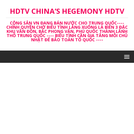
HDTV CHINA’S HEGEMONY HDTV
CỘNG SẢN VN ĐANG BÁN NƯỚC CHO TRUNG QUỐC----
CHÍNH QUYỀN CHỜ BIỂU TÌNH LẮNG XUỐNG LÀ BIẾN 3 ĐẶC
KHU VÂN ĐỒN, BẮC PHONG VÂN, PHÚ QUỐC THÀNH LĂNH
THỔ TRUNG QUỐC ---- BIỂU TÌNH CẦN GIA TĂNG MỖI CHỦ
NHẬT ĐỂ BẢO TOÀN TỔ QUỐC ----