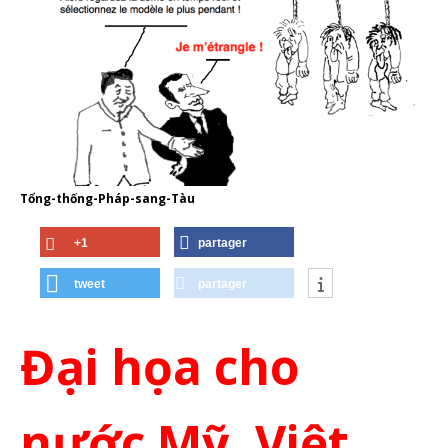
Tổng-thống-Pháp-sang-Tàu
+1
partager
tweet
partager
Đại họa cho
nước Mỹ, Việt