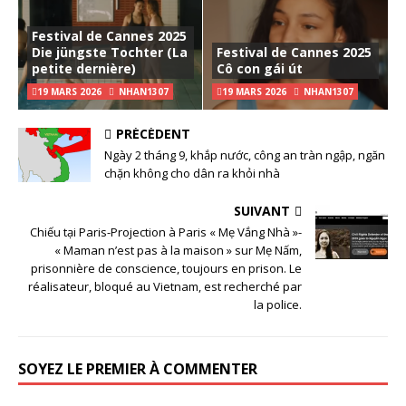
Festival de Cannes 2025
Die jüngste Tochter (La
Festival de Cannes 2025
petite dernière)
Cô con gái út
19 MARS 2026
NHAN1307
19 MARS 2026
NHAN1307
PRÉCÉDENT
Ngày 2 tháng 9, khắp nước, công an tràn ngập, ngăn
chặn không cho dân ra khỏi nhà
SUIVANT
Chiếu tại Paris-Projection à Paris « Mẹ Vắng Nhà »-
« Maman n’est pas à la maison » sur Mẹ Nấm,
prisonnière de conscience, toujours en prison. Le
réalisateur, bloqué au Vietnam, est recherché par
la police.
SOYEZ LE PREMIER À COMMENTER