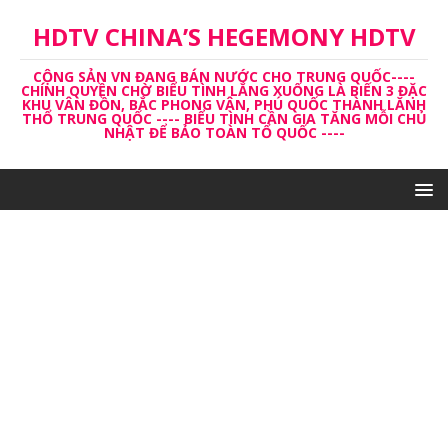
HDTV CHINA’S HEGEMONY HDTV
CỘNG SẢN VN ĐANG BÁN NƯỚC CHO TRUNG QUỐC----
CHÍNH QUYỀN CHỜ BIỂU TÌNH LẮNG XUỐNG LÀ BIẾN 3 ĐẶC
KHU VÂN ĐỒN, BẮC PHONG VÂN, PHÚ QUỐC THÀNH LĂNH
THỔ TRUNG QUỐC ---- BIỂU TÌNH CẦN GIA TĂNG MỖI CHỦ
NHẬT ĐỂ BẢO TOÀN TỔ QUỐC ----