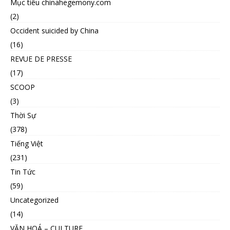
Mục tiêu chinahegemony.com
(2)
Occident suicided by China
(16)
REVUE DE PRESSE
(17)
SCOOP
(3)
Thời Sự
(378)
Tiếng Việt
(231)
Tin Tức
(59)
Uncategorized
(14)
VĂN HOÁ – CULTURE