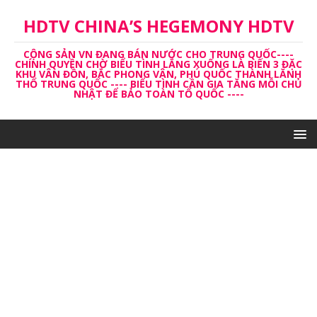
HDTV CHINA’S HEGEMONY HDTV
CỘNG SẢN VN ĐANG BÁN NƯỚC CHO TRUNG QUỐC----
CHÍNH QUYỀN CHỜ BIỂU TÌNH LẮNG XUỐNG LÀ BIẾN 3 ĐẶC
KHU VÂN ĐỒN, BẮC PHONG VÂN, PHÚ QUỐC THÀNH LĂNH
THỔ TRUNG QUỐC ---- BIỂU TÌNH CẦN GIA TĂNG MỖI CHỦ
NHẬT ĐỂ BẢO TOÀN TỔ QUỐC ----