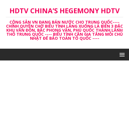
HDTV CHINA’S HEGEMONY HDTV
CỘNG SẢN VN ĐANG BÁN NƯỚC CHO TRUNG QUỐC----
CHÍNH QUYỀN CHỜ BIỂU TÌNH LẮNG XUỐNG LÀ BIẾN 3 ĐẶC
KHU VÂN ĐỒN, BẮC PHONG VÂN, PHÚ QUỐC THÀNH LĂNH
THỔ TRUNG QUỐC ---- BIỂU TÌNH CẦN GIA TĂNG MỖI CHỦ
NHẬT ĐỂ BẢO TOÀN TỔ QUỐC ----