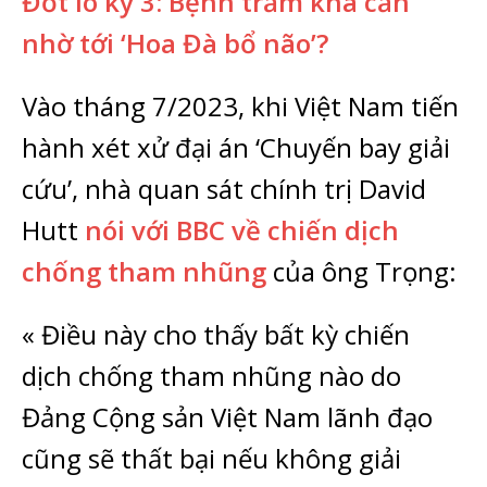
Đốt lò kỳ 3: Bệnh trầm kha cần
nhờ tới ‘Hoa Đà bổ não’?
Vào tháng 7/2023, khi Việt Nam tiến
hành xét xử đại án ‘Chuyến bay giải
cứu’, nhà quan sát chính trị David
Hutt
nói với BBC về chiến dịch
chống tham nhũng
của ông Trọng:
« Điều này cho thấy bất kỳ chiến
dịch chống tham nhũng nào do
Đảng Cộng sản Việt Nam lãnh đạo
cũng sẽ thất bại nếu không giải